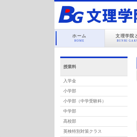
ホーム
文理学院
HOME
BUNRI GAK
授業料
入学金
小学部
小学部（中学受験科）
中学部
高校部
英検特別対策クラス