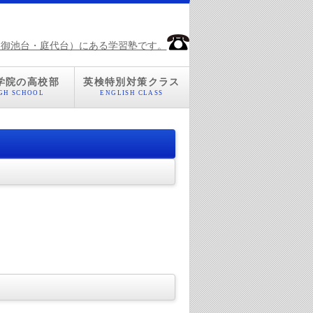
（御池台・庭代台）にある学習塾です。
学院の高校部
英検特別対策クラス
GH SCHOOL
ENGLISH CLASS